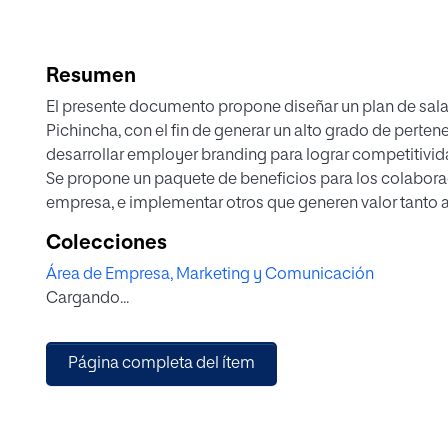
Resumen
El presente documento propone diseñar un plan de sala
Pichincha, con el fin de generar un alto grado de perten
desarrollar employer branding para lograr competitivid
Se propone un paquete de beneficios para los colaborad
empresa, e implementar otros que generen valor tanto 
los futuros candidatos.
Colecciones
Las empresas deben enfocarse en atraer y retener a los 
Área de Empresa, Marketing y Comunicación
fundamental tener en cuenta sus preferencias y necesi
Cargando...
El paquete de salario emocional se definió en base a un
empresa puede medirse y enfocarse en ser competitiva 
Se propone realizar un plan piloto el cual permitirá test
Página completa del ítem
nivel de satisfacción de los colaboradores internos, par
necesarios, logrando que la implementación del plan de
permita obtener los resultados esperados.
El plan piloto no significa un gasto económico para la e