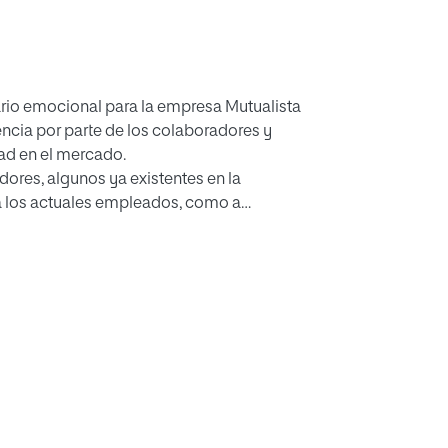
rio emocional para la empresa Mutualista
encia por parte de los colaboradores y
ad en el mercado.
ores, algunos ya existentes en la
a los actuales empleados, como a
altos potenciales y para esto es
dades.
 estudio de mercado, con el cual la
con el resto de empresas del sector.
ear el funcionamiento de los beneficios y el
a poder hacer los ajustes
 salario emocional sea un éxito y
mpresa, por lo que fácilmente el