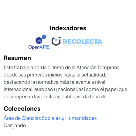
Indexadores
Resumen
Este trabajo aborda el tema de la Atención Temprana
desde sus primeros inicios hasta la actualidad,
destacando la normativa más relevante a nivel
internacional, europeo y nacional, así como el papel que
desempeñan las políticas públicas a la hora de
implementar este servicio en las diferentes Comunidades
Colecciones
Autónomas.
Área de Ciencias Sociales y Humanidades
Para ello se ha utilizado un enfoque metodológico
Cargando...
cuantitativo y cualitativo a través del análisis comparado
de siete autonomías que han desarrollado normativa