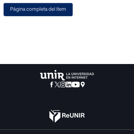
específica en esta materia, estableciendo sus diferencias
Página completa del ítem
y similitudes, así como la valoración de los aspectos más
significativos. En este sentido, se realiza una mención
específica a la intervención en Atención Temprana que se
lleva a cabo desde Servicios Sociales en la Comunidad
Autónoma de La Rioja. Se han incorporado también una
serie de entrevistas semi-estructuradas a profesionales
que
desempeñan su trabajo en el ámbito de la Atención
Temprana desde el Sistema Público de Servicios Sociales
en La Rioja, donde se recogen sus aportaciones y
opiniones especializadas como informantes clave acerca
de la situación actual de la intervención con los menores,
las familias, la coordinación entre los sistemas
implicados, así como las perspectivas y tendencias que
observan en el futuro de la Atención Temprana.