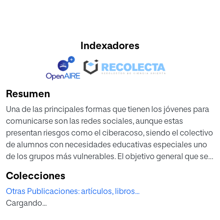
Indexadores
Resumen
Una de las principales formas que tienen los jóvenes para
comunicarse son las redes sociales, aunque estas
presentan riesgos como el ciberacoso, siendo el colectivo
de alumnos con necesidades educativas especiales uno
de los grupos más vulnerables. El objetivo general que se
establece para este estudio es el de investigar las
Colecciones
percepciones de los docentes de Educación Secundaria,
Otras Publicaciones: artículos, libros...
Bachillerato y Formación Profesional sobre el ciberacoso
Cargando...
dirigido a alumnos con necesidades educativas
especiales. La metodología empleada es de tipo