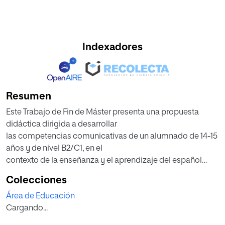
Indexadores
Resumen
Este Trabajo de Fin de Máster presenta una propuesta
didáctica dirigida a desarrollar
las competencias comunicativas de un alumnado de 14-15
años y de nivel B2/C1, en el
contexto de la enseñanza y el aprendizaje del español
como lengua extranjera (ELE) en
Colecciones
el marco de la acción educativa exterior española y,
Área de Educación
especialmente, de las secciones
Cargando...
internacionales españolas establecidas en Francia. La
propuesta que presentamos se