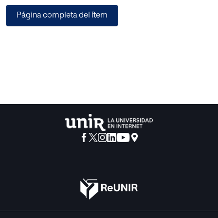
sustenta en el marco conceptual, flexible y ecléctico, que
Página completa del ítem
proporciona la pedagogía
humanista y el postmétodo de B. Kumaravadivelu.
Proponemos una profundización en
algunos elementos seleccionados de sociolingüística y
pragmática, a partir de un
enfoque multicompetencial y de una orientación
intercultural, lo que consideramos
muy adecuado para un tipo de alumnado plurilingüe
inserto académicamente en
entornos pluriculturales.