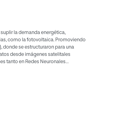
y suplir la demanda energética,
pias, como la fotovoltaica. Promoviendo
), donde se estructuraron para una
atos desde imágenes satelitales
es tanto en Redes Neuronales
al (SVM). No obstante aún no se ha
uso de funciones kernel como las
sta investigación se aporta con la
Big data, especialización de los
earn, marco experimental para
 muestra que las funciones kernel