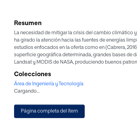
Resumen
La necesidad de mitigar la crisis del cambio climático 
ha girado la atención hacia las fuentes de energías lim
estudios enfocados en la oferta como en (Cabrera, 2016
superficie geográfica determinada, grandes bases de d
Landsat y MODIS de NASA, produciendo buenos patron
Artificiales (ANN) como en Máquinas de Soporte Vectori
Colecciones
evaluado el desempeño de estos algoritmos haciendo 
Área de Ingeniería y Tecnología
propuestas por Belanche (2015). Para solventar esto en e
Cargando...
adquisición eficiente de datos de entrenamiento desde 
algoritmos ANN y SVM con kernels acoplados a scikit-l
sintonización de hiperparámetros y discusión, donde se
Página completa del ítem
consiguen mejorar los resultados del estado del arte.