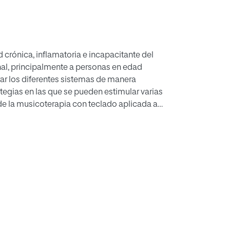
crónica, inflamatoria e incapacitante del
onal, principalmente a personas en edad
crar los diferentes sistemas de manera
ategias en las que se pueden estimular varias
s de la musicoterapia con teclado aplicada a
́as cor tas.
el que se ofrecen 22 sesiones de musicoterapia
le con compromiso de la función motora de
s al mismo proceso. Resultados: La función
s, mientras que la mano derecha logra
nes, que se mantuvieron constan- tes a partir
capacidad para realizar actividades cotidianas
l proceso de intervenciones musicales
derecha en esta paciente.