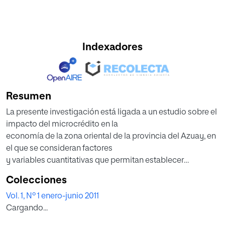
Indexadores
Resumen
La presente investigación está ligada a un estudio sobre el
impacto del microcrédito en la
economía de la zona oriental de la provincia del Azuay, en
el que se consideran factores
y variables cuantitativas que permitan establecer
información más consistente a través
Colecciones
de diferentes modelos que nos retroalimenten sobre la
Vol. 1, Nº 1 enero-junio 2011
eficiencia y eficacia de la entrega
Cargando...
de esos recursos crediticios. Los diagnósticos realizados,
las variables estudiadas y los