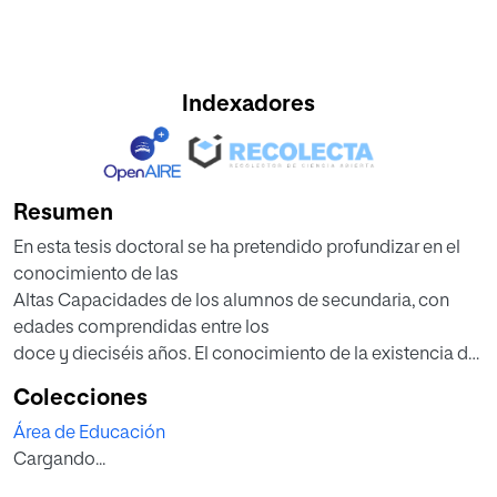
Indexadores
Resumen
En esta tesis doctoral se ha pretendido profundizar en el
conocimiento de las
Altas Capacidades de los alumnos de secundaria, con
edades comprendidas entre los
doce y dieciséis años. El conocimiento de la existencia de
capacidades intelectuales y
Colecciones
talentos en los niños y adolescentes no hace que se les
Área de Educación
identifique y se les atienda de
Cargando...
manera adecuada en sus años de educación obligatoria.
Aparte para poder lograr que la