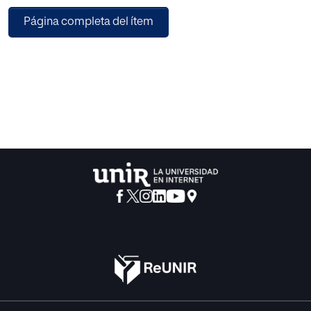
educación sea personalizada, primero hay que
Página completa del ítem
identificarlos y para darles respuesta
educativa apropiada. Con el fin de identificar con criterios
objetivos y científicos, en
primer lugar, es necesario el uso de instrumentos
adecuados, en segundo lugar, debe
existir una sistematización en la aplicación de los mismos
y en tercer lugar debe haber
una concienciación por parte de toda la comunidad
educativa, empezando por
autoridades administrativas, profesorado, padres y
alumnos.
Se ha realizado un estudio con una muestra de doscientos
quince adolescentes donde se
han analizado las dimensiones de la Creatividad, las
diferencias de género, el
rendimiento académico y el nivel escolar.
El estudio empírico nos desvela que existe una necesidad