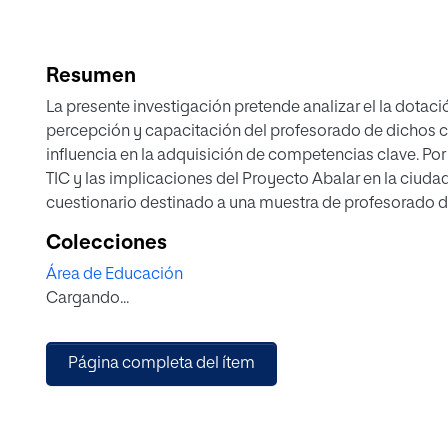
Resumen
La presente investigación pretende analizar el la dotac
percepción y capacitación del profesorado de dichos cen
influencia en la adquisición de competencias clave. Por 
TIC y las implicaciones del Proyecto Abalar en la ciudad 
cuestionario destinado a una muestra de profesorado de 
persona especialista en TIC a fin de complementar los
Colecciones
enriquecen el proceso de enseñanza – aprendizaje, si
Área de Educación
mejorar los resultados académicos, favorecen la innov
Cargando...
atención de sus alumnos. Asimismo, gracias al Proyect
importantes dentro del aula, como el aprendizaje colabo
Página completa del ítem