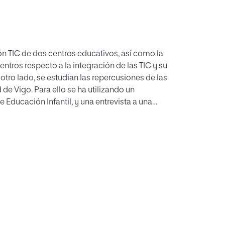
ión TIC de dos centros educativos, así como la
tros respecto a la integración de las TIC y su
otro lado, se estudian las repercusiones de las
de Vigo. Para ello se ha utilizando un
Educación Infantil, y una entrevista a una
 resultados obtenidos. Obtenemos que las TIC
empre y cuando su uso sea adecuado, permiten
ación docente y permiten mantener la
o Abalar, se han introducido cambios
rativo e interactivo de los alumnos.