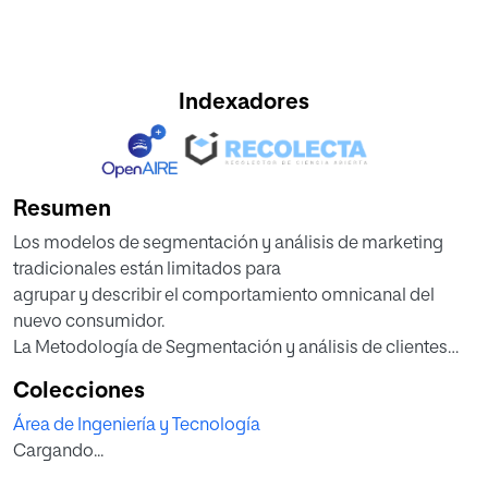
Indexadores
Resumen
Los modelos de segmentación y análisis de marketing
tradicionales están limitados para
agrupar y describir el comportamiento omnicanal del
nuevo consumidor.
La Metodología de Segmentación y análisis de clientes
basados en Secuencias de
Colecciones
Comportamiento proporciona un novedoso enfoque que
Área de Ingeniería y Tecnología
comprende:
Cargando...
• Su representación formal y almacenamiento,
• Su tratamiento algorítmico,