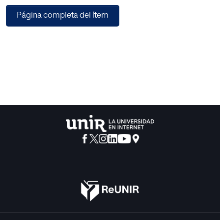
• Su tratamiento analítico con técnicas de “machine
Página completa del ítem
learning”,
• Su representación visual y
• La creación de segmentos basados en comportamiento.
El objetivo de la metodología es poder aplicarse en
diversas industrias y sectores de negocio,
y que permita segmentar y analizar clientes, ciudadanos y
pacientes.
Se despliega la metodología en dos escenarios de
negocio completamente diferentes para
demostrar sus posibilidades prácticas de aplicación.
Los resultados muestran que la metodología
complementa el abordaje tradicional con sus
capacidades adicionales de segmentar y analizar el
comportamiento de los clientes,
permitiendo mejorar la gestión del valor, la fidelización, y
la experiencia del cliente.