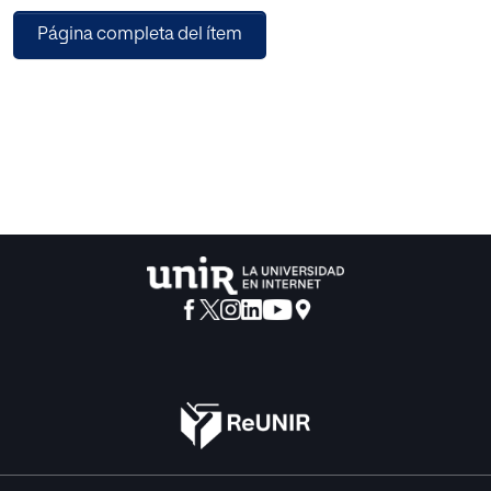
optado por las sitcoms televisivas Friends y How I met
Página completa del ítem
your mother para aproximar al estudiante la realidad de la
lengua inglesa. De esta manera, se quiere fomentar el uso
de expresiones coloquiales y phrasal verbs que
normalmente no se trabajarían en un aula. Con esta
aproximación se ha comprobado a nivel teórico que es
posible aplicar una metodología de hace más de 50 años
en una clase actual de inglés siguiendo la legislación
española y catalana. El único inconveniente es que dicha
unidad didáctica no se ha podido aplicar a la realidad,
quedando, por tanto, la incertidumbre de si funcionaría.