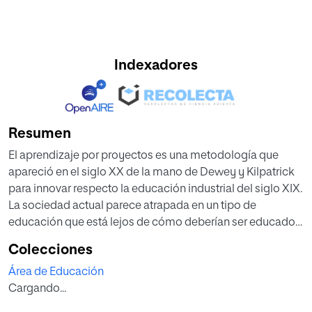
Indexadores
Resumen
El aprendizaje por proyectos es una metodología que
apareció en el siglo XX de la mano de Dewey y Kilpatrick
para innovar respecto la educación industrial del siglo XIX.
La sociedad actual parece atrapada en un tipo de
educación que está lejos de cómo deberían ser educados
los niños y adolescentes de hoy en día. Por ello se ha
Colecciones
elaborado una unidad didáctica basada en el aprendizaje
Área de Educación
por proyectos dentro de un aula de inglés de 4º de la ESO.
Cargando...
Como esta metodología destaca la importancia de que
los alumnos estudien algo que sea de su interés, se ha