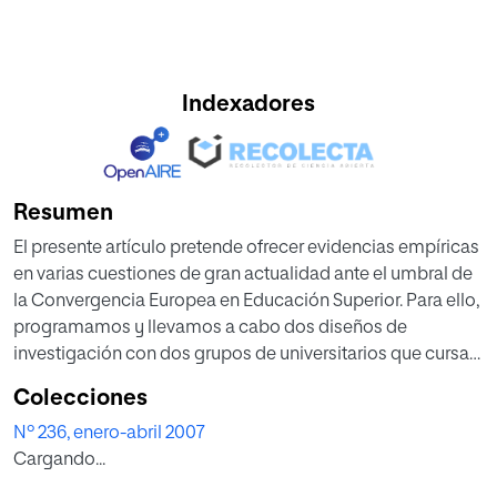
Indexadores
Resumen
El presente artículo pretende ofrecer evidencias empíricas
en varias cuestiones de gran actualidad ante el umbral de
la Convergencia Europea en Educación Superior. Para ello,
programamos y llevamos a cabo dos diseños de
investigación con dos grupos de universitarios que cursan
carreras diferentes, utilizando en ambos casos las nuevas
Colecciones
tecnologías como estrategia para un aprendizaje más
Nº 236, enero-abril 2007
eficaz, y, en un diseño en concreto, un programa
Cargando...
informático orientado a la evaluación formativa de dichos
aprendizajes.