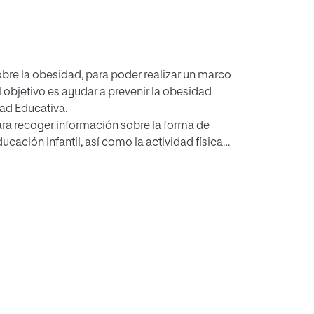
sobre la obesidad, para poder realizar un marco
objetivo es ayudar a prevenir la obesidad
dad Educativa.
ara recoger información sobre la forma de
cación Infantil, así como la actividad física
 que rellenará su familia.
ionario se comprueba cuáles son los hábitos
intervención, con objeto de fomentar hábitos
esde las primeras etapas de la vida,
cuadas para así lograr educar niños sanos.