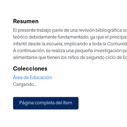
Resumen
El presente trabajo parte de una revisión bibliográfica 
teórico debidamente fundamentado, ya que el principal 
infantil desde la escuela, implicando a toda la Comuni
A continuación, se realiza una pequeña investigación p
alimentarse que tienen los niños de segundo ciclo de Edu
que realizan, mediante la elaboración de un cuestionario
Colecciones
Tras el análisis estadístico de los resultados del cuest
Área de Educación
susceptibles de mejora, y se elabora una propuesta de 
Cargando...
saludables en cuanto a alimentación y actividad física d
modificando conductas erróneas y potenciando las ade
Página completa del ítem