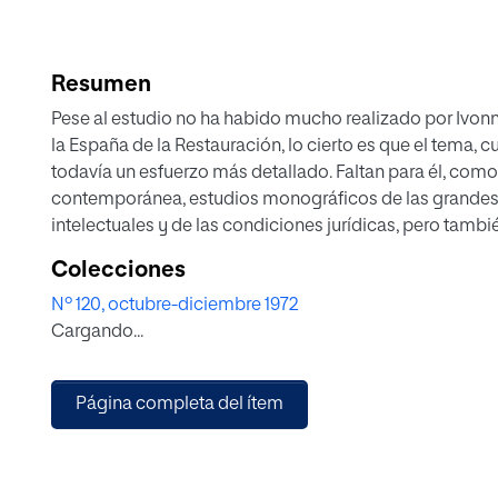
Resumen
Pese al estudio no ha habido mucho realizado por Ivonne
la España de la Restauración, lo cierto es que el tema, 
todavía un esfuerzo más detallado. Faltan para él, como 
contemporánea, estudios monográficos de las grandes fi
intelectuales y de las condiciones jurídicas, pero tamb
influencia que todo ello tuviera en la realidad concreta de
Colecciones
Nº 120, octubre-diciembre 1972
¿Cómo subsiste, dónde y de qué, qué tipo de enseñanz
Cargando...
durante la segunda mitad de la última centuria? Sólo e
comentamos ahora, olvidados en un archivo parroquial 
empleados como un ejemplo vivo de la situación de la 
Página completa del ítem
Es obvio que no permiten deducir ninguna conclusión de 
puedan trazarse. Pretendemos, por tanto, aportar solame
corriente de pensamiento sobre la promoción del magis