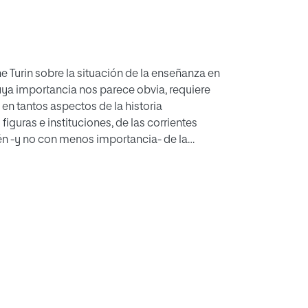
 Turin sobre la situación de la enseñanza en
cuya importancia nos parece obvia, requiere
en tantos aspectos de la historia
guras e instituciones, de las corrientes
ién -y no con menos importancia- de la
l aula universitaria o la escuela rural.
as imparte un centro educativo campesino
n este sentido, los documentos que
de una aldea del Duero, podrán ser
enseñanza primaria.
valor nacional. Más bien ilustran las que
nte un testimonio de cuantos justifican la
terio que constituye una de las constantes de