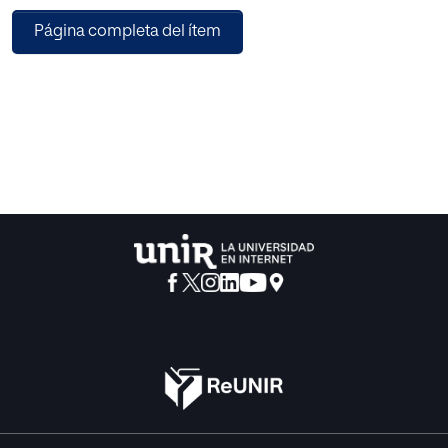
compartidos con sus empleados. El trabajo de campo se
Página completa del ítem
realizó a través de una encuesta postal contestada por los
responsables de la Responsabilidad Social Empresarial de
57 entidades de crédito españolas. El estudio revela la
existencia de sensibilidad hacia los empleados, es decir,
hay una sustancial preocupación por el capital intelectual,
que se ha estructurado en dos partes: visión de la entidad
hacía la aportación de valor y establecimiento de un
sistema de indicadores, de forma tal que los usuarios de la
información, puedan llegar a conocer el grado de
cumplimiento de los objetivos marcados. Se concluye
que los bancos presentan una valoración de los emplea-
dos significativamente mayor, lo que implica una mayor
satisfacción en el trabajo, en comparación con otros ti-
pos de entidades. Así estos tienen un mayor compromiso
organizacional, lo cual aumenta el deseo de los
empleados a permanecer en la entidad de crédito.