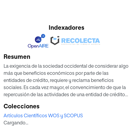
Indexadores
Resumen
La exigencia de la sociedad occidental de considerar algo
más que beneficios económicos por parte de las
entidades de crédito, requiere y reclama beneficios
sociales. Es cada vez mayor, el convencimiento de que la
repercusión de las actividades de una entidad de crédito
en los derechos humanos de sus empleados y de las
Colecciones
comunidades locales, sobrepasa el ámbito de los
Artículos Científicos WOS y SCOPUS
derechos laborales. El objetivo es evaluar si las entidades
Cargando...
de crédito con mayor sensibilidad hacia Responsabilidad
Social Empresarial implementan prácticas de valores