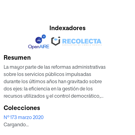
Indexadores
Resumen
La mayor parte de las reformas administrativas
sobre los servicios públicos impulsadas
durante los últimos años han gravitado sobre
dos ejes: la eficiencia en la gestión de los
recursos utilizados y el control democrático,
como explica el autor, que aporta su
Colecciones
experiencia en este sentido, como exministro
Nº 173 marzo 2020
de Administraciones Públicas.
Cargando...