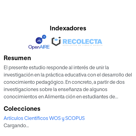
Indexadores
Resumen
El presente estudio responde al interés de unir la
investigación en la práctica educativa con el desarrollo del
conocimiento pedagógico. En concreto, a partir de dos
investigaciones sobre la enseñanza de algunos
conocimientos en Alimenta ción en estudiantes de
Magisterio y Enfermería, se plantea una secuenciación de
Colecciones
concepciones que pueden constituir una guía de
Artículos Científicos WOS y SCOPUS
contenidos educativos para trabajar las orientaciones de
Cargando...
selección de dieta en la Educación de la Alimentación.