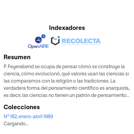
Indexadores
Resumen
P. Feyerabend se ocupa de pensar cómo se construye la
ciencia, cómo evolucionó, qué valores usan las ciencias si
las comparamos con la religión o las tradiciones. La
verdadera forma del pensamiento científico es anarquista,
es decir, las ciencias no tienen un patrón de pensamiento
fijo. Las ciencias son creaciones de hombres en las que
Colecciones
«todo es posible». Los ciudadanos deben siempre
Nº 182, enero-abril 1989
controlar las aplicaciones sociales de las ciencias. El
Cargando...
aprendizaje según una sociedad libre debe ser
arrinconado por la idea de que todas las tradiciones tienen