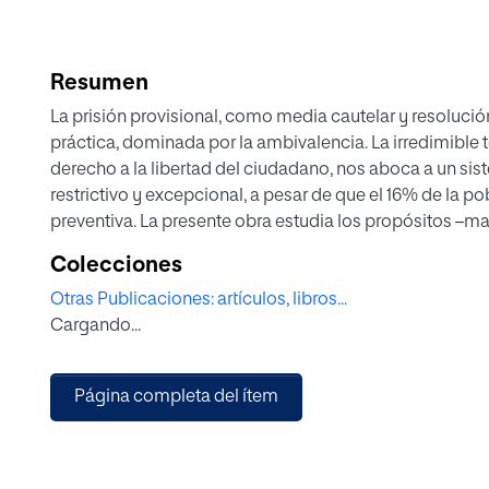
Resumen
La prisión provisional, como media cautelar y resolución 
práctica, dominada por la ambivalencia. La irredimible te
derecho a la libertad del ciudadano, nos aboca a un si
restrictivo y excepcional, a pesar de que el 16% de la p
preventiva. La presente obra estudia los propósitos –m
y despropósitos –aplicación práctica– de la institución
Colecciones
cautelar más polémica con diferencia.
Otras Publicaciones: artículos, libros...
El lector encontrará una visión completa, interdisciplina
Cargando...
bloque dedicado a cuestiones propias de dogmática jur
régimen jurídico internacional de la prisión provisional; un tercer apartado que incluye
casos mediáticos –titiriteros, Real Federación Español
Página completa del ítem
Ronaldinho, Unetenet, entre muchos otros–; finalmente, d
los efectos que sobre esta institución ha proyectado 
La obra colectiva reúne magistrados, fiscales, letrados 
Supremo, abogados y académicos con el fin de ofrecer 