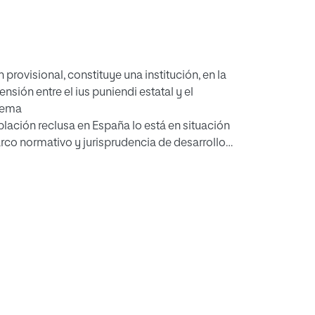
provisional, constituye una institución, en la
nsión entre el ius puniendi estatal y el
stema
oblación reclusa en España lo está en situación
arco normativo y jurisprudencia de desarrollo–
r, que aúna teórica y práctica, con un primer
ídica; una segunda parte dedicada al
 el estudio de
a de Fútbol, Wanninkhof y Dolores Vázquez,
os capítulos que exploran, last but not least,
también la pandemia por COVID-19.
eméritos del Gabinete Técnico del Tribunal
un estudio actualizado al debate sobre los