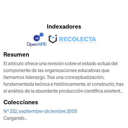
Indexadores
Resumen
El artículo ofrece una revisión sobre el estado actual del
componente de las organizaciones educativas que
llamamos liderazgo. Tras una conceptualización,
fundamentada teórica e históricamente, el constructo, tras
el análisis de la abundante producción científica existente
se caracteriza en el trabajo con estas notas: Es un
Colecciones
concepto caleidoscópico, integrador, codiciado,
Nº 232, septiembre-diciembre 2005
ambiguo-engañoso, recetario, divorciado de la práctica y
Cargando...
competencial.