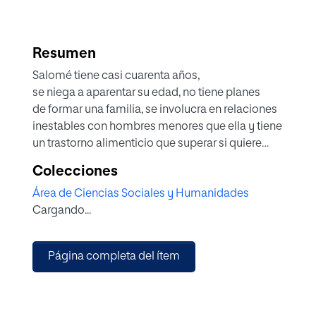
Resumen
Salomé tiene casi cuarenta años,
se niega a aparentar su edad, no tiene planes
de formar una familia, se involucra en relaciones
inestables con hombres menores que ella y tiene
un trastorno alimenticio que superar si quiere
convertirse en mamá. Esto sucede debido a que
Colecciones
recibe la terrible noticia de que el retraso de su
Área de Ciencias Sociales y Humanidades
regla, no es por un posible embarazo, sino
Cargando...
porque ha entrado a la menopausia. Lo imposible
se vuelve un reto: se reactiva su dormido reloj
biológico. El problema se agrava cuando, al
Página completa del ítem
encontrar el amor en el hombre de sus sueños, le
pide que tengan un hijo; pero él está en proceso
de divorcio, ya tiene dos niñas y no desea tener
más. Por lo que ambos tendrán que vencer sus