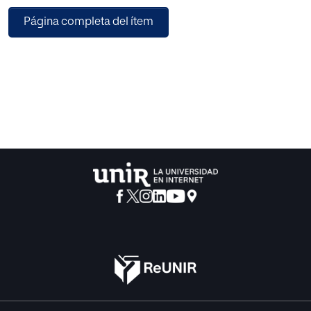
de metodologías inadecuadas.
Página completa del ítem
En consecuencia, en el presente trabajo se diseña una
propuesta de intervención para trabajar
las fracciones a través de la metodología de gamificación,
ya que parece facilitar el
aprendizaje, al tiempo que favorece una mayor
motivación a causa del componente adictivo
que caracteriza a los juegos. En concreto, dicha propuesta
está pensada para ser trabajada
con el alumnado de 6º de Educación Primaria.
Por último, resulta imprescindible señalar que a pesar de
que la propuesta no ha podido ser
implementada a causa de la crisis sanitaria actual
generada por el Covid-19, se espera que,
tras su puesta en práctica, esta facilite el aprendizaje de las
fracciones en el alumnado,
aumente su motivación y adherencia hacia estos
contenidos y enriquezca la formación de los