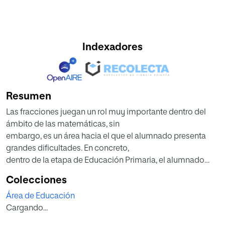
Indexadores
Resumen
Las fracciones juegan un rol muy importante dentro del
ámbito de las matemáticas, sin
embargo, es un área hacia el que el alumnado presenta
grandes dificultades. En concreto,
dentro de la etapa de Educación Primaria, el alumnado
muestra limitaciones importantes a la
Colecciones
hora de trabajar con las fracciones y adquirir los
Área de Educación
conocimientos relacionados con las mismas.
Cargando...
Esto, según se expone en el trabajo, parece ser debido a la
complejidad del contenido y al uso