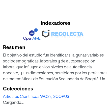
Indexadores
Resumen
El objetivo del estudio fue identificar si algunas variables
sociodemográficas, laborales y de autopercepción
laboral que influyen en los niveles de autoeficacia
docente, y sus dimensiones, percibidos por los profesores
de matemáticas de Educación Secundaria de Bogotá. Un
total de 211 profesores de diferentes localidades de esta
Colecciones
ciudad (sexo: 46 % femenino y 54 % masculino, edad: X =
Artículos Científicos WOS y SCOPUS
42, DE = 10.19) respondieron a un cuestionario ad hoc y al
Cargando...
Teachers Sense of Efficacy Scale. Los análisis descriptivos
muestran que la mayoría de los profesores tienen altos