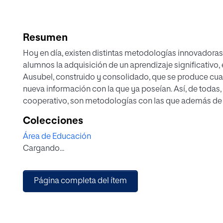
Resumen
Hoy en día, existen distintas metodologías innovadoras
alumnos la adquisición de un aprendizaje significativo, 
Ausubel, construido y consolidado, que se produce cua
nueva información con la que ya poseían. Así, de todas
cooperativo, son metodologías con las que además de 
múltiples competencias transversales como son la toma
Colecciones
la capacidad de análisis y resolución de problemas, la
Área de Educación
escrita y el trabajo en equipo. Así mismo, se ha elegid
Cargando...
aspectos. En primer lugar, porque el estudio de la pers
es complejo y, en segundo lugar, porque en sanidad s
estar con casi total probabilidad en una situación de vu
Página completa del ítem
tras un diagnóstico o futuro incierto.
Este informe que se presenta a continuación pretende d
mediante el empleo del estudio de casos y el aprendiz
psicosocial a los alumnos de segundo curso del Grado