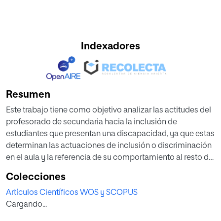
Indexadores
Resumen
Este trabajo tiene como objetivo analizar las actitudes del
profesorado de secundaria hacia la inclusión de
estudiantes que presentan una discapacidad, ya que estas
determinan las actuaciones de inclusión o discriminación
en el aula y la referencia de su comportamiento al resto de
estudiantes. Se aplica un cuestionario a 99 docentes de
Colecciones
secundaria (74,7% mujeres) de centros principalmente
Artículos Científicos WOS y SCOPUS
urbanos (78,8%). Este cuestionario cuenta con 22 ítems
Cargando...
distribuidos en 5 dimensiones: responsabilidad,
rendimiento, formación y recursos, clima del aula y