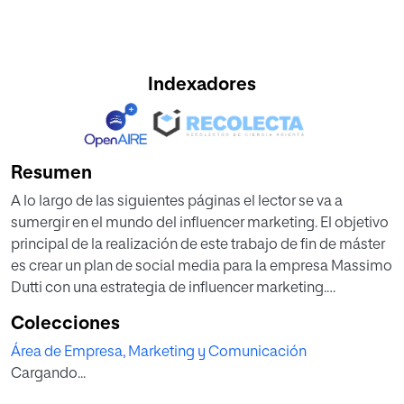
Indexadores
Resumen
A lo largo de las siguientes páginas el lector se va a
sumergir en el mundo del influencer marketing. El objetivo
principal de la realización de este trabajo de fin de máster
es crear un plan de social media para la empresa Massimo
Dutti con una estrategia de influencer marketing.
El presente plan aborda un análisis de la situación sobre el
Colecciones
influencer marketing y Massimo Dutti, los objetivos y
Área de Empresa, Marketing y Comunicación
objetivos específicos de marketing, las estrategias,
Cargando...
tácticas y KPI’s, el plan de contenidos, el calendario y,
finalmente, la monitorización y reporte.