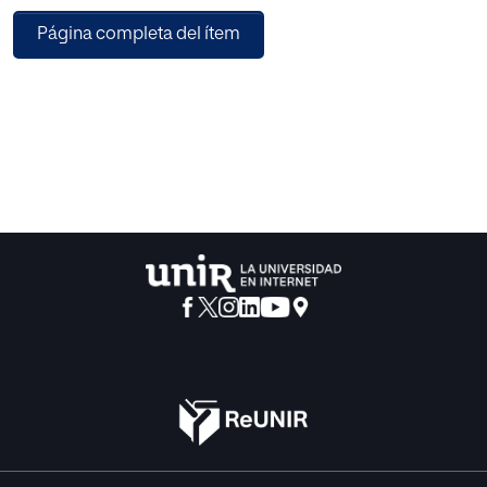
A través de este plan, la empresa será capaz de alcanzar
Página completa del ítem
los objetivos específicos de marketing. Estos objetivos se
basan en aumentar un 10% los seguidores de Massimo
Dutti en la red social de Instagram y aumentar un 5% los
seguidores en Facebook, y que estos sean reales y
comprometidos con la marca, así como, mejorar el
Quality Audience Score y el engagement de Massimo
Dutti en redes sociales.
Para llevar a cabo estos objetivos, se realizará una
estrategia de influencer marketing en Instagram y
Facebook para la cual se ha escogido a Paula Echevarría y
Miguel Ángel Silvestre. Las tácticas consisten en realizar
publicaciones y stories en Instagram y Facebook
mostrando diferentes estilos de ropa de Massimo Dutti,
así como la promoción del contenido desde la marca.