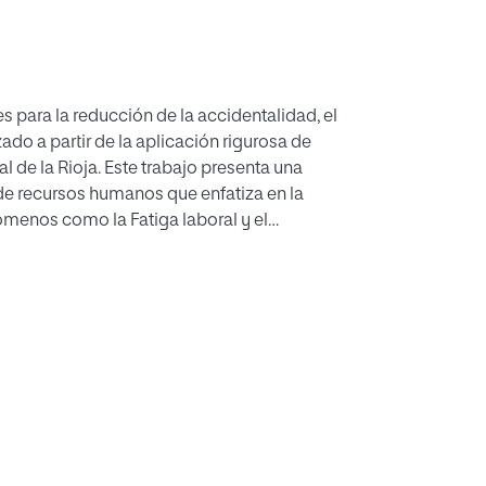
es para la reducción de la accidentalidad, el
ado a partir de la aplicación rigurosa de
l de la Rioja. Este trabajo presenta una
e recursos humanos que enfatiza en la
menos como la Fatiga laboral y el
e las organizaciones dedicadas al transporte
amo de los pilotos de aerolíneas comerciales
; que parte del análisis de la normatividad
 y la etiología de la fatiga y el Burnout,
ndiciones laborales de los pilotos