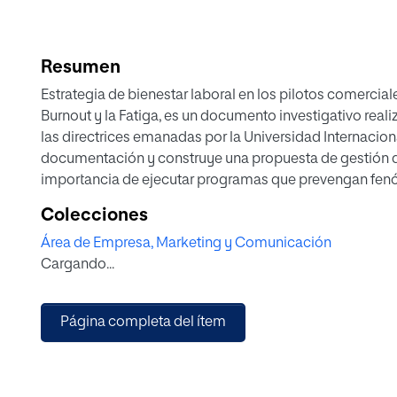
Resumen
Estrategia de bienestar laboral en los pilotos comercial
Burnout y la Fatiga, es un documento investigativo realiz
las directrices emanadas por la Universidad Internaciona
documentación y construye una propuesta de gestión d
importancia de ejecutar programas que prevengan fenó
síndrome de desgaste profesional Burnout, al interior d
Colecciones
aéreo de pasajeros en Colombia, especialmente en el r
Área de Empresa, Marketing y Comunicación
colombianos, quienes son el grupo focal de este estudio
Cargando...
regulatoria de los periodos de vuelo, actividad y descanso
con lo que se espera generar una optimización de las co
comerciales en Colombia.
Página completa del ítem