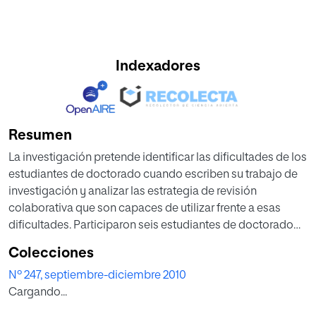
Indexadores
Resumen
La investigación pretende identificar las dificultades de los
estudiantes de doctorado cuando escriben su trabajo de
investigación y analizar las estrategia de revisión
colaborativa que son capaces de utilizar frente a esas
dificultades. Participaron seis estudiantes de doctorado
que revisaron en parejas tres versiones de sus repectivos
Colecciones
proyectos de tesis. Se analizó el discurso de cada pareja
Nº 247, septiembre-diciembre 2010
en las sesiones de revisión (18 horas) y los cambios
Cargando...
introducidos en los textos (18 borradores).