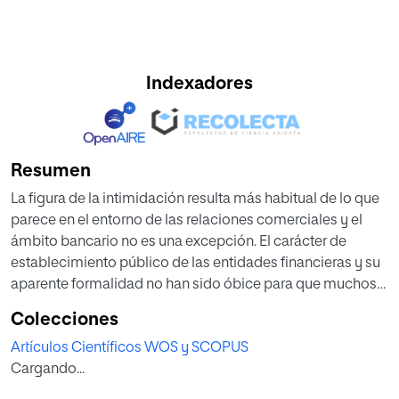
Indexadores
Resumen
La figura de la intimidación resulta más habitual de lo que
parece en el entorno de las relaciones comerciales y el
ámbito bancario no es una excepción. El carácter de
establecimiento público de las entidades financieras y su
aparente formalidad no han sido óbice para que muchos
clientes hayan aceptado, bajo intimidación, productos no
Colecciones
deseados o cláusulas abusivas, que, en total libertad y
Artículos Científicos WOS y SCOPUS
existiendo alternativa, no habrían firmado. Estas
Cargando...
conductas se han manifestado mayoritariamente en
situaciones de renegociación contractual, en donde el