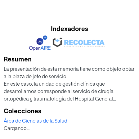
Indexadores
Resumen
La presentación de esta memoria tiene como objeto optar
a la plaza de jefe de servicio.
En este caso, la unidad de gestión clínica que
desarrollamos corresponde al servicio de cirugía
ortopédica y traumatología del Hospital General
Universitario Los Arcos del Mar Menor (Pozo Aledo-­‐San
Colecciones
Javier, Murcia). Es un servicio de pequeño tamaño en un
Área de Ciencias de la Salud
hospital de nivel medio con una especialización
Cargando...
tecnológica en quirófanos de última generación. La crisis
existente ha hecho desaparecer durante 4 años la