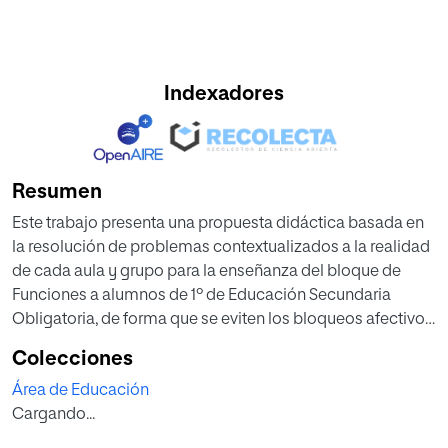
Indexadores
Resumen
Este trabajo presenta una propuesta didáctica basada en
la resolución de problemas contextualizados a la realidad
de cada aula y grupo para la enseñanza del bloque de
Funciones a alumnos de 1º de Educación Secundaria
Obligatoria, de forma que se eviten los bloqueos afectivos
iniciales que sufren cuando se enfrentan a esta materia.
Colecciones
Tras los resultados obtenidos en los informes PISA 2012 en
Área de Educación
las pruebas de resolución de problemas en la materia
Cargando...
matemática, se hace inminente la necesidad de buscar
nuevas metodologías para los procesos de enseñanza