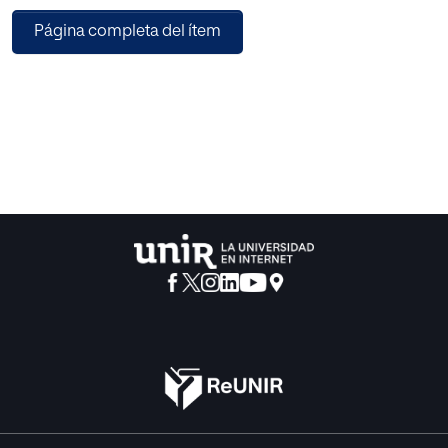
aprendizaje que no se limiten a los contextos del aula o a
Página completa del ítem
una mera repetición de ejercicios difíciles de abstraer. Son
numeroso los autores que han hablado sobre el dominio
afectivo del educando y sobre la contextualización de las
situaciones matemáticas y es ahora cuando comienza a
estudiarse la importancia de la relación entre estos dos
conceptos. Para ello, esta propuesta realiza una
adaptación de las fases de aprendizaje de Gagné a la
resolución de problemas en clase, partiendo de
situaciones cercanas a la realidad, a los intereses y al
dominio afectivo del alumno. Los resultados obtenidos
ponen de manifiesto no solo la mejora académica en la
resolución de problemas y la generalización de los
conceptos a distintas situaciones sino también un cambio
enriquecedor de actitud por parte de los alumnos hacia la
materia matemática.