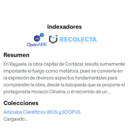
Indexadores
Resumen
En Rayuela, la obra capital de Cortázar, resulta sumamente
importante el fuego como metáfora, pues se convierte en
la expresión de diversos aspectos fundamentales para
comprender la obra, desde la búsqueda que se propone el
protagonista Horacio Oliveira, o el recorrido de un
personaje esencial en el mensaje de la obra, como Morelli,
Colecciones
hasta las propias bases de la teoría literaria de Cortázar,
Artículos Científicos WOS y SCOPUS
vinculadas a su vez con características que definen los
Cargando...
principales rasgos del surrealismo, como la subversión, la
relevancia de la poesía, la experimentación con el