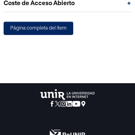
Coste de Acceso Abierto
+
lenguaje o la reflexión sobre el tiempo, reflejadas también
en los múltiples prismas de la ciudad en Rayuela.
Página completa del ítem