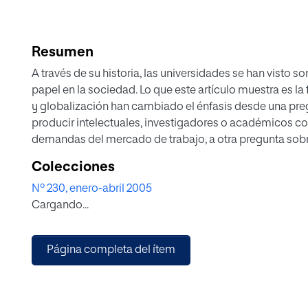
Resumen
A través de su historia, las universidades se han visto 
papel en la sociedad. Lo que este artículo muestra es 
y globalización han cambiado el énfasis desde una preg
producir intelectuales, investigadores o académicos co
demandas del mercado de trabajo, a otra pregunta sobr
universidad debería enseñar a los estudiantes para cum
Colecciones
de Lisboa.
Nº 230, enero-abril 2005
Cargando...
Basándose en el actual discurso sobre las competencias 
competencias en el mercado de trabajo, la noción de
concepto educativo global. Además, se distinguen tres
Página completa del ítem
diseño curricular: competencias específicas, genéricas 
esas competencias, internamente conectadas, pueden rec
universidad.