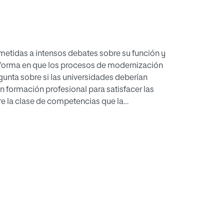
sometidas a intensos debates sobre su función y
la forma en que los procesos de modernización
unta sobre si las universidades deberían
n formación profesional para satisfacer las
e la clase de competencias que la
plir con los objetivos trazados en la Cumbre
y el valor añadido a las distintas clases de
 competencia académica se desarrolla como un
 áreas principales de competencias para el
y reflexivas. Y se argumenta, finalmente, que
onciliar las diferentes funciones de la