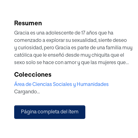
Resumen
Gracia es una adolescente de 17 años que ha
comenzado a explorar su sexualidad, siente deseo
y curiosidad, pero Gracia es parte de una familia muy
católica que le enseñó desde muy chiquita que el
sexo solo se hace con amor y que las mujeres que
sienten mucho deseo, son putas.
Colecciones
Este año le toca a la familia de Gracia encargarse de
Área de Ciencias Sociales y Humanidades
una actividad religiosa muy importante para ellos y la
Cargando...
comunidad en la que viven: el cambio de manto de
la Virgen del Rosario. Los padres de Gracia
proponen que sea ella la que represente a su familia
Página completa del ítem
y sea la encargada de cambiar a la Virgen en la
celebración principal. Gracia no sabe si aceptar, las
vírgenes no se masturban ni piensan en sexo, ella
sí. A su vez, Gracia ha comenzado a usar una