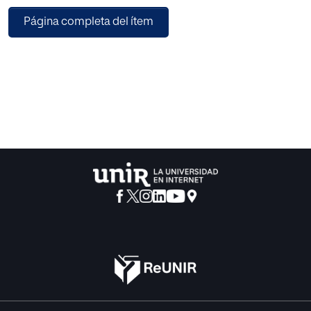
Además, los continuos avances tecnológicos y la
Página completa del ítem
irrupción de las TIC en la sociedad no han dejado
indiferente al sistema educativo. Teniendo en cuenta las
ventajas que las TIC proporcionan y ante la imperiosa
necesidad de adaptación tanto al nuevo contexto social
como a las necesidades y características de su alumnado,
el sistema educativo opta por su inclusión como
herramienta en los procesos de enseñanza. En esta línea,
el creciente interés del alumnado por los juegos y los
videojuegos hace de la gamificación una herramienta
innovadora que incrementa su motivación e interés por los
contenidos trabajados.
Por ello, este Trabajo Fin de Máster presenta una propuesta
de innovación basada en la gamificación de un trimestre
con el objetivo de trabajar la coeducación en el 3º ciclo de
primaria, buscando el desarrollo y la promoción de una
educación basada en los principios de igualdad, respeto y
libertad.