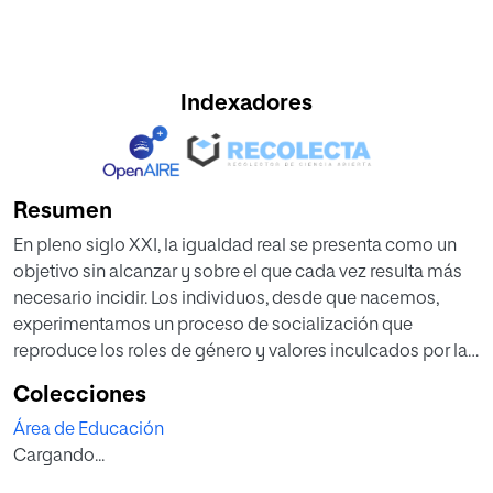
Indexadores
Resumen
En pleno siglo XXI, la igualdad real se presenta como un
objetivo sin alcanzar y sobre el que cada vez resulta más
necesario incidir. Los individuos, desde que nacemos,
experimentamos un proceso de socialización que
reproduce los roles de género y valores inculcados por la
sociedad patriarcal. A pesar de su papel como agentes
Colecciones
socializadores, la escuela y la educación presentan
Área de Educación
carencias en el tratamiento de la igualdad de género,
Cargando...
obviando y no prestando suficiente atención a la
coeducación.