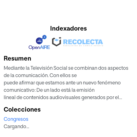
Indexadores
Resumen
Mediante la Televisión Social se combinan dos aspectos
de la comunicación. Con ellos se
puede afirmar que estamos ante un nuevo fenómeno
comunicativo: De un lado está la emisión
lineal de contenidos audiovisuales generados por el
sistema broadcast y, de otro, se encuentra la
Colecciones
posibilidad potenciar el papel de la audiencia respecto de
Congresos
lo emitido. Porque en la Social TV, a
Cargando...
través del uso de Internet, el televidente puede de opinar
en cualquier momento sobre los