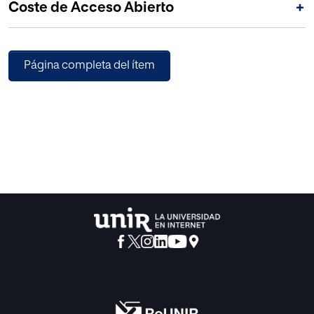
Coste de Acceso Abierto
+
recuperar el cuerpo como objeto de debate y como
lugar de construcción simbólica.
Página completa del ítem