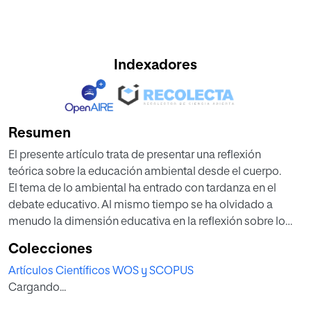
Indexadores
Resumen
El presente artículo trata de presentar una reflexión
teórica sobre la educación ambiental desde el cuerpo.
El tema de lo ambiental ha entrado con tardanza en el
debate educativo. Al mismo tiempo se ha olvidado a
menudo la dimensión educativa en la reflexión sobre lo
ambiental. La negación del cuerpo en la modernidad
Colecciones
está en el origen, en gran medida, de la problemática
Artículos Científicos WOS y SCOPUS
ambiental. Así, desde la fenomenología husserliana
Cargando...
hasta filosofías más recientes y también desde distintas
disciplinas de las ciencias sociales se ha tratado de