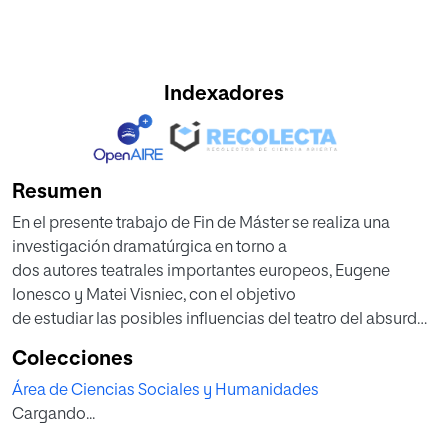
Indexadores
Resumen
En el presente trabajo de Fin de Máster se realiza una
investigación dramatúrgica en torno a
dos autores teatrales importantes europeos, Eugene
Ionesco y Matei Visniec, con el objetivo
de estudiar las posibles influencias del teatro del absurdo
ionesquiano en el texto
Colecciones
Migraaaantes, o sobra gente en este puto barco, o el Salón
Área de Ciencias Sociales y Humanidades
de la alambrada de Visniec. La
Cargando...
línea de investigación tiene como objetivo principal
definir, exponer y resumir las similitudes