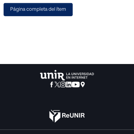
y diferencias entre los dos universos dramáticos; dar a
Página completa del ítem
conocer las características
dramatúrgicas de cada autor, estudiando el teatro del
absurdo ionesquiano, como fuente
principal y el universo dramático de Migraaaantes, como
fuente secundaria para contrastar y
verificar. La propuesta de investigación tiene como
metodología el análisis literario y el estudio
comparativo aplicado a los dos objetos expuestos, para
poder subrayar sus diferencias,
similitudes y finalmente determinar sus influencias.