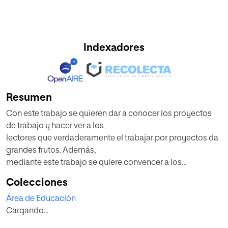
Indexadores
Resumen
Con este trabajo se quieren dar a conocer los proyectos
de trabajo y hacer ver a los
lectores que verdaderamente el trabajar por proyectos da
grandes frutos. Además,
mediante este trabajo se quiere convencer a los
profesionales de la enseñanza de que los proyectos de
Colecciones
trabajo son el mejor camino para un proceso de
Área de Educación
enseñanza-aprendizaje eficaz y animar a promover el
Cargando...
cambio.
Por ello la finalidad esencial del trabajo es realizar una