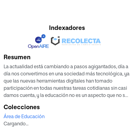
Indexadores
Resumen
La actualidad está cambiando a pasos agigantados, día a
día nos convertimos en una sociedad más tecnológica, ya
que las nuevas herramientas digitales han tomado
participación en todas nuestras tareas cotidianas sin casi
darnos cuenta, y la educación no es un aspecto que no se
vea afectado por esta realidad. Además, el uso de estas
Colecciones
tecnologías propicia una inmediatez nunca vista antes, y
Área de Educación
las nuevas generaciones nacen en un mundo donde lo
Cargando...
raro es aquello que no está a golpe de un clic. Esta
inmediatez y su naturalidad ante el uso de las tecnologías