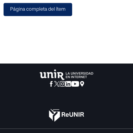
en casi todos los aspectos de su vida, hace que los
Página completa del ítem
estudiantes de secundaria ya no rindan favorablemente
ante las metodologías más clásicas de la enseñanza y
esto, por tanto, obliga a la comunidad educativa en
general, y a los docentes en particular, a buscar
alternativas para adaptar su modo de trabajar en el aula a
esta realidad. Con el presente trabajo se pretende apoyar
a esta búsqueda de alternativas, presentando una
investigación sobre el uso de la metodología Flipped
Classroom o Aula invertida apoyada en el uso de las TIC
en el aula de secundaria, así como una Unidad Didáctica
que propone el uso de dicha metodología y las TIC en el
aula de Educación Plástica, Visual y Audiovisual de 1º de
ESO enseñando la teoría del color y su aplicación a la
práctica.