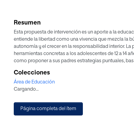
Resumen
Esta propuesta de intervención es un aporte a la educaci
entiende la libertad como una vivencia que mezcla la bú
autonomía y el crecer en la responsabilidad interior. La
herramientas concretas a los adolescentes de 12 a 14 año
como proponer a sus padres estrategias puntuales, basa
puedan favorecer, promover y facilitar la educación en l
Colecciones
logra a través de 12 sesiones en las que se utiliza una 
Área de Educación
experiencial. Se concluye que la familia es la escuela p
Cargando...
educarse y practicar la libertad a través del sentido, la
Página completa del ítem