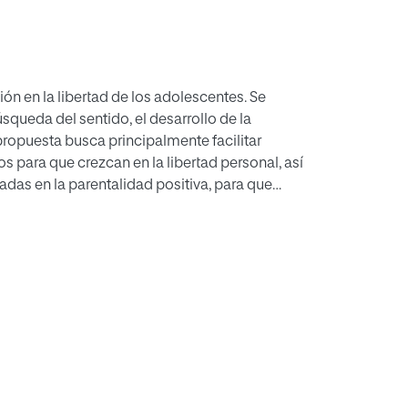
ón en la libertad de los adolescentes. Se
squeda del sentido, el desarrollo de la
 propuesta busca principalmente facilitar
s para que crezcan en la libertad personal, así
das en la parentalidad positiva, para que
a libertad de sus hijos adolescentes. Esto se
metodología teórico-práctica y de aprendizaje
rincipal en la que los adolescentes pueden
 autonomía y la responsabilidad