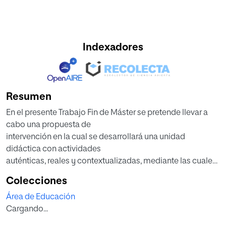
Indexadores
Resumen
En el presente Trabajo Fin de Máster se pretende llevar a
cabo una propuesta de
intervención en la cual se desarrollará una unidad
didáctica con actividades
auténticas, reales y contextualizadas, mediante las cuales
los alumnos conocerán su
Colecciones
entorno y aprenderán a valorar el contexto en el que viven
Área de Educación
y se desarrollan.
Cargando...
Para ello, se diseñará una propuesta metodológica para la
asignatura de Tecnología