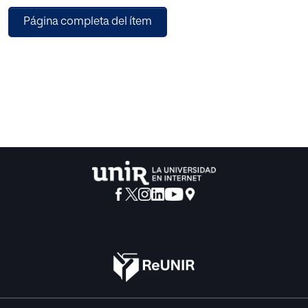
de 3º de la ESO que se basará en la Teoría de la Cognición
Página completa del ítem
Situada - que se
implementará a través del Aprendizaje en el servicio - y en
el Modelo Flipped
Classroom. Se utilizará una combinación de
metodologías activas e innovadoras
para responder a las necesidades inmediatas y de largo
plazo que nos plantea la
Modernidad Líquida.
Por medio de este trabajo se evidenciará que a través del
aprendizaje
contextualizado, con relevancia cultural e interacción
social, los alumnos se
integrarán y apreciarán más su entorno, lo cual constituye
un paso fundamental
para lograr el propósito final que se persigue; formar
ciudadanos que recuperen el
espacio del diálogo y sus derechos democráticos para