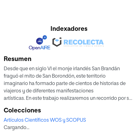
Indexadores
Resumen
Desde que en siglo VI el monje irlandés San Brandán
fraguó el mito de San Borondón, este territorio
imaginario ha formado parte de cientos de historias de
viajeros y de diferentes manifestaciones
artísticas. En este trabajo realizaremos un recorrido por su
origen y los discursos de los viajeros
Colecciones
que, especialmente entre los siglos XVI y XIX, ayudaron en
Artículos Científicos WOS y SCOPUS
la consolidación social de esta
Cargando...
isla misteriosa del archipiélago canario. Además,
estudiaremos cómo se ha plasmado el mito en