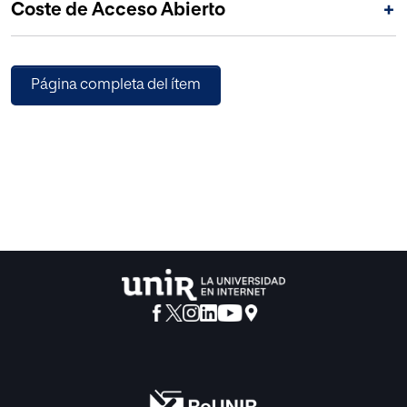
Coste de Acceso Abierto
+
obras literarias españolas de diferentes géneros, así como
en otros tipos de representaciones artísticas,
como la música.
Página completa del ítem