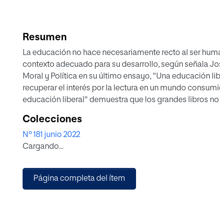
Resumen
La educación no hace necesariamente recto al ser hum
contexto adecuado para su desarrollo, según señala José
Moral y Política en su último ensayo, "Una educación lib
recuperar el interés por la lectura en un mundo consumid
educación liberal" demuestra que los grandes libros no
sino también una forma de forjar el (buen) carácter de l
Colecciones
Nº 181 junio 2022
Cargando...
Página completa del ítem