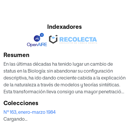
Indexadores
Resumen
En las últimas décadas ha tenido lugar un cambio de
status en la Biología: sin abandonar su configuración
descriptiva, ha ido dando creciente cabida a la explicación
de la naturaleza a través de modelos y teorías sintéticas.
Esta transformación lleva consigo una mayor penetración
de la filosofía en la ciencia biológica. En el presente
Colecciones
trabajo se analizan, desde una perspectiva didáctica, las
Nº 163, enero-marzo 1984
posibilidades formativas de la nueva Biología si su
Cargando...
enseñanza se plantea desde una concepción filosófica
verdadera; se consideran también sus posibles efectos