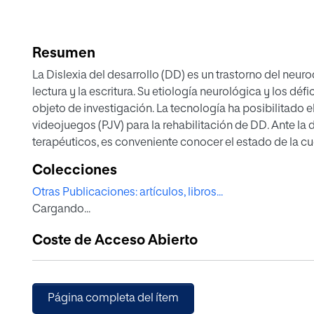
Resumen
La Dislexia del desarrollo (DD) es un trastorno del neuro
lectura y la escritura. Su etiología neurológica y los dé
objeto de investigación. La tecnología ha posibilitado e
videojuegos (PJV) para la rehabilitación de DD. Ante la
terapéuticos, es conveniente conocer el estado de la c
responden a este conocimiento actualizado y ofrecen l
Colecciones
tomar decisiones terapéuticas informadas por parte del p
Otras Publicaciones: artículos, libros...
hipótesis neurocognitivas, cognitivas y psicolingüísticas
Cargando...
sobre las intervenciones llevadas a cabo desde cuatro n
realiza una revisión y análisis de los PJV disponibles 
Coste de Acceso Abierto
científica publicada y orientados a la DD. Se identifican 
GraphoGame, Jellys, DytectiveU y Minecraft. Los PJV se
investigadora en el campo. Se realizan recomendaciones
concluye que, a pesar de que la intervención directa del
Página completa del ítem
aplicaciones constituyen un refuerzo didáctico útil y 