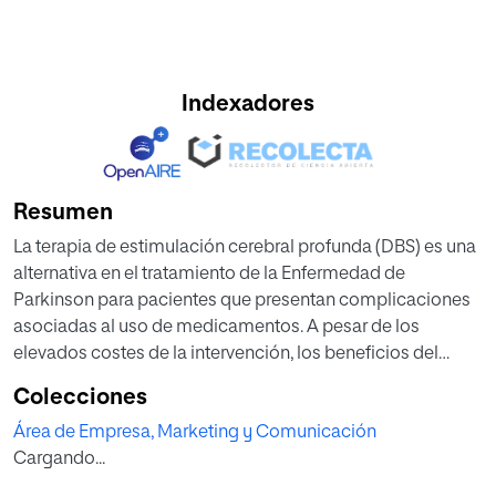
Indexadores
Resumen
La terapia de estimulación cerebral profunda (DBS) es una
alternativa en el tratamiento de la Enfermedad de
Parkinson para pacientes que presentan complicaciones
asociadas al uso de medicamentos. A pesar de los
elevados costes de la intervención, los beneficios del
tratamiento en términos de calidad de vida pueden
Colecciones
resultar en una estrategia coste-efectiva para los sistemas
Área de Empresa, Marketing y Comunicación
de salud en comparación con el tratamiento
Cargando...
farmacológico exclusivo, teniendo en cuenta la elevada
carga económica de la enfermedad.