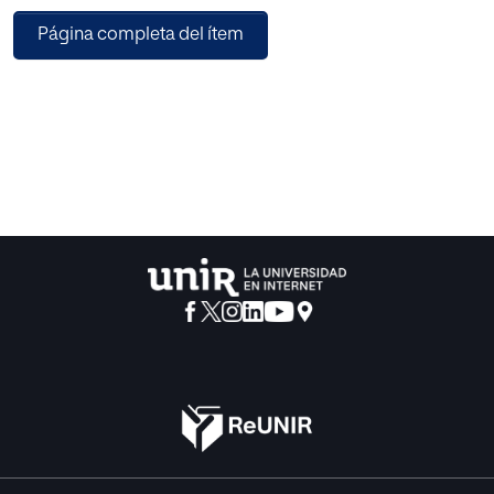
Se llevo a cabo una revisión sistemática, a través de un
Página completa del ítem
análisis crítico de la literatura sobre la coste-efectividad de
la terapia de estimulación cerebral profunda en pacientes
con Enfermedad de Parkinson con complicaciones,
comparado con el tratamiento farmacológico exclusivo.
Se accedió a las bases de datos PubMed/Medline,
Embase y CRD usando un rango de fecha de publicación
entre 2012 y 2023, siguiendo el protocolo PRISMA.
Se registraron en las búsquedas un total de 136 artículos,
de los cuales se seleccionaron 11 por su pertinencia y
concordancia con los criterios de inclusión. Las utilidades
de la terapia de estimulación cerebral profunda son
superiores a las del tratamiento farmacológico exclusivo,
con mejoras en AVAC entre 0,07 y 3,2. Los costes más
relevantes de la terapia DBS son los asignados en el primer
año de tratamiento en relación con la adquisición de los
dispositivos, la cirugía y los seguimientos médicos; así
como la necesidad de procedimiento de recambio de