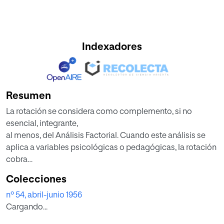
Indexadores
Resumen
La rotación se considera como complemento, si no
esencial, integrante,
al menos, del Análisis Factorial. Cuando este análisis se
aplica a variables psicológicas o pedagógicas, la rotación
cobra
una trascendencia singular. La factorización, sin la
Colecciones
rotación, cuando
nº 54, abril-junio 1956
se verifica por el método centroide o similares, brinda una
Cargando...
serie
de ejes ortogonales, y las saturaciones de los tests en