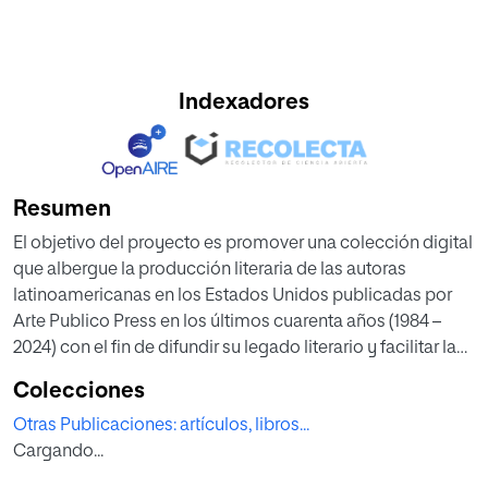
Indexadores
Resumen
El objetivo del proyecto es promover una colección digital
que albergue la producción literaria de las autoras
latinoamericanas en los Estados Unidos publicadas por
Arte Publico Press en los últimos cuarenta años (1984 –
2024) con el fin de difundir su legado literario y facilitar la
investigación sobre sus contenidos, temas y recepción
Colecciones
contemporánea de sus textos. Las escritoras y los títulos
Otras Publicaciones: artículos, libros...
reunidos en la colección digital es una transposición al
Cargando...
formato digital de libros impresos por Arte Público Press
(https://artepublicopress.com/), casa editorial que, desde