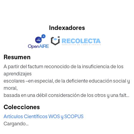
Indexadores
Resumen
A partir del factum reconocido de la insuficiencia de los
aprendizajes
escolares –en especial, de la deficiente educación social y
moral,
basada en una débil consideración de los otros y una falta
de
Colecciones
educación del querer–, llevamos a cabo una
Artículos Científicos WOS y SCOPUS
fundamentación
Cargando...
de las nuevas metodologías docentes que permita atribuir
su