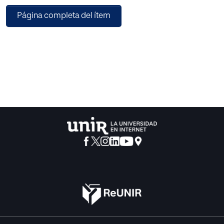
éxito a los factores explicativos adecuados; a saber, el
Página completa del ítem
hecho de
que asumen el aspecto primordial de la naturaleza
humana:
su relacionalidad constitutiva, su referencia a los otros.
Desde
esta perspectiva se aborda el “problema del método” en la
enseñanza actual –la mediocridad de algunos modos de
poner
el conocimiento al alcance del educando–, analizando
cómo las
nuevas aproximaciones metodológicas representan un
avance
en la comprensión de cómo aprende el ser humano,
porque
posibilitan aprendizajes esenciales que no eran
abordados antes
de forma estructurada o formal.